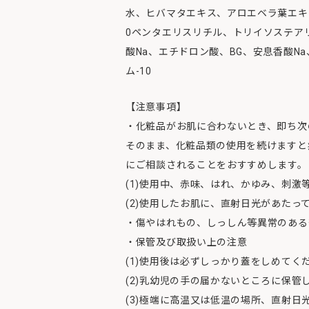
水、ヒバマタエキス、アロエベラ葉エキス
0ペンタエリスリチル、トリイソステアリ
酸Na、エチドロン酸、BG、安息香酸N
ム-10
【注意事項】
・化粧品がお肌に合わないとき、即ち次
そのまま、化粧品類の使用を続けますと
にご相談されることをおすすめします。
(1)使用中、赤味、はれ、かゆみ、刺激
(2)使用したお肌に、直射日光があたっ
・傷やはれもの、しっしん等異常のある
・保管及び取扱い上の注意
(1)使用後は必ずしっかり蓋をしめてく
(2)乳幼児の手の届かないところに保管
(3)極端に高温又は低温の場所、直射