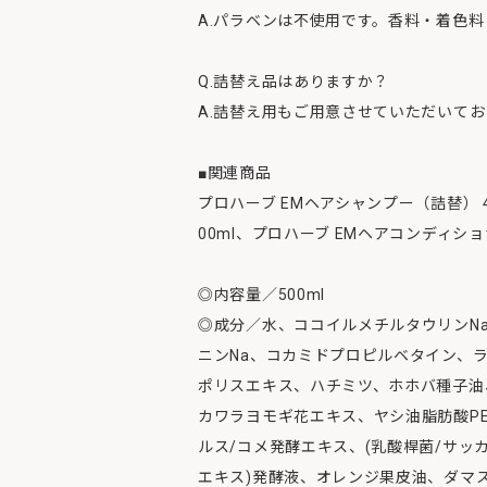
A.パラベンは不使用です。香料・着色
Q.詰替え品はありますか？
A.詰替え用もご用意させていただいて
■関連商品
プロハーブ EMヘアシャンプー（詰替） 
00ml、プロハーブ EMヘアコンディショ
◎内容量／500ml
◎成分／水、ココイルメチルタウリンN
ニンNa、コカミドプロピルベタイン、
ポリスエキス、ハチミツ、ホホバ種子油
カワラヨモギ花エキス、ヤシ油脂肪酸PE
ルス/コメ発酵エキス、(乳酸桿菌/サッカ
エキス)発酵液、オレンジ果皮油、ダマ