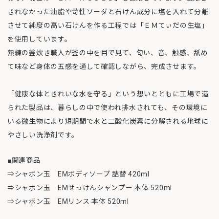
きれなかった油脂や苛性ソーダと石けん成分に塩を入れて分離
させて純度の高い石けんを作る工程では「ＥＭてぃだの生塩」
を使用しています。
熟練の釡炊き職人が釜の中を目で見て、匂い、音、触感、舐め
て味など身体の五感を通して確認しながら、完成させます。
「健康な体ときれいな水を守る」という想いとともに工場で造
られた製品は、暮らしの中で使われ排水されても、その環境に
いる微生物により短期間で水と二酸化炭素に分解される地球に
やさしい洗浄剤です。
■関連商品
⇒シャボン玉 EMボディソープ 詰替 420ml
⇒シャボン玉 EMせっけんシャンプー 本体 520ml
⇒シャボン玉 EMリンス 本体 520ml