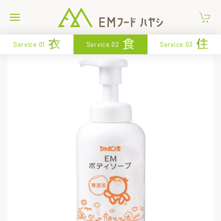
衣
食
住
Service 01
Service 02
Service 03