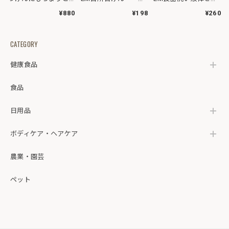
いいやわらかボトル
110g
けん詰替用 250ml
¥880
¥198
¥260
CATEGORY
健康食品
食品
日用品
ボディケア・ヘアケア
農業・園芸
ペット