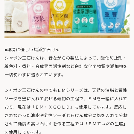
■環境に優しい無添加石けん
シャボン玉石けんは、昔ながらの製法によって、酸化防止剤・
着色料・香料・合成界面活性剤など余計な化学物質や添加物を
一切使わずに造られています。
シャボン玉石けんの中でもＥＭシリーズは、天然の油脂と苛性
ソーダを釡に入れて混ぜる最初の工程で、ＥＭを一緒に入れて
おり、現在は「ＥＭ・ＸＧＯＬＤ」も使用しています。反応し
きれなかった油脂や苛性ソーダと石けん成分に塩を入れて分離
させて純度の高い石けんを作る工程では「ＥＭてぃだの生塩」
を使用しています。