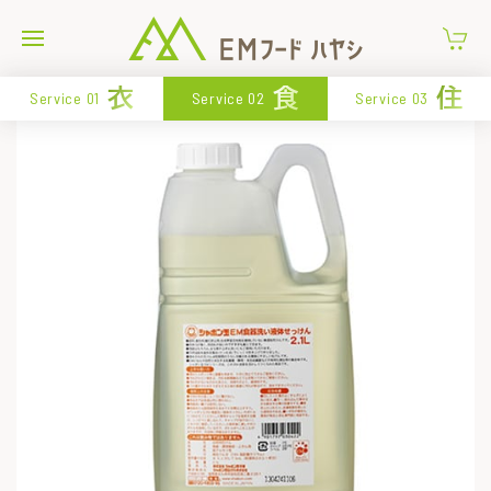
衣
食
住
Service 01
Service 02
Service 03