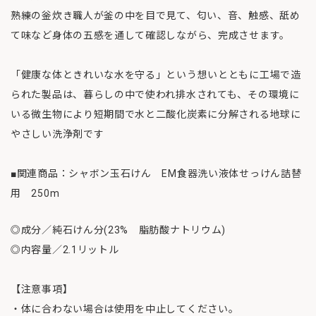
熟練の釡炊き職人が釜の中を目で見て、匂い、音、触感、舐め
て味など身体の五感を通して確認しながら、完成させます。
「健康な体ときれいな水を守る」という想いとともに工場で造
られた製品は、暮らしの中で使われ排水されても、その環境に
いる微生物により短期間で水と二酸化炭素に分解される地球に
やさしい洗浄剤です
■関連商品：シャボン玉石けん EM食器洗い液体せっけん詰替
用 250m
◎成分／純石けん分(23% 脂肪酸ナトリウム)
◎内容量／2.1リットル
【注意事項】
・体に合わない場合は使用を中止してください。